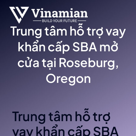
Skip
to
content
Trung tâm hỗ trợ vay
khẩn cấp SBA mở
cửa tại Roseburg,
Oregon
Trung tâm hỗ trợ
vay khẩn cấp SBA