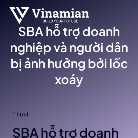
Skip
to
content
SBA hỗ trợ doanh
nghiệp và người dân
bị ảnh hưởng bởi lốc
xoáy
“`html
SBA hỗ trợ doanh