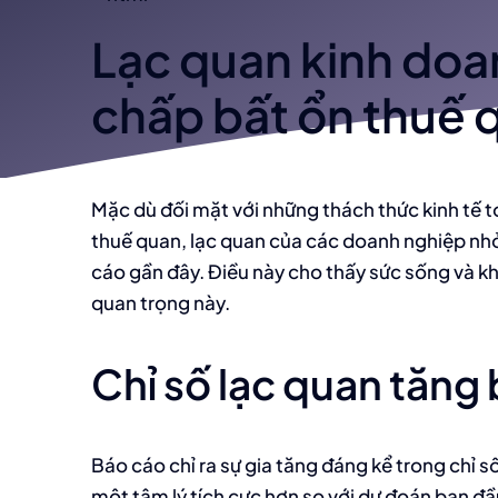
Lạc quan kinh doa
chấp bất ổn thuế 
Mặc dù đối mặt với những thách thức kinh tế t
thuế quan, lạc quan của các doanh nghiệp nhỏ
cáo gần đây. Điều này cho thấy sức sống và kh
quan trọng này.
Chỉ số lạc quan tăng
Báo cáo chỉ ra sự gia tăng đáng kể trong chỉ 
một tâm lý tích cực hơn so với dự đoán ban đầu