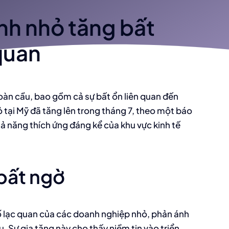
nh nhỏ tăng bất
quan
oàn cầu, bao gồm cả sự bất ổn liên quan đến
 tại Mỹ đã tăng lên trong tháng 7, theo một báo
ả năng thích ứng đáng kể của khu vực kinh tế
 bất ngờ
số lạc quan của các doanh nghiệp nhỏ, phản ánh
. Sự gia tăng này cho thấy niềm tin vào triển