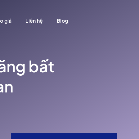
o giá
Liên hệ
Blog
tăng bất
an