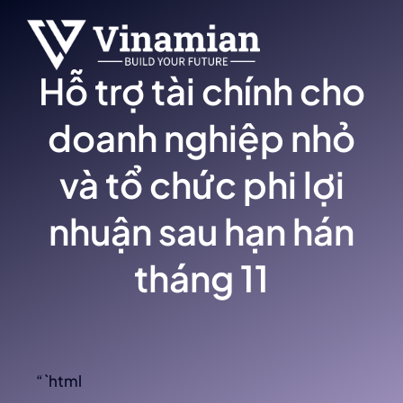
Skip
to
content
Hỗ trợ tài chính cho
doanh nghiệp nhỏ
và tổ chức phi lợi
nhuận sau hạn hán
tháng 11
“`html