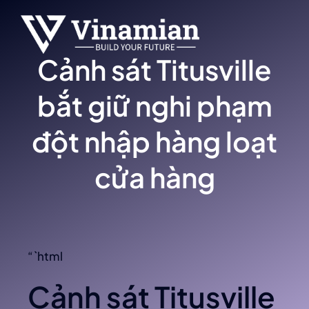
Skip
to
content
Cảnh sát Titusville
bắt giữ nghi phạm
đột nhập hàng loạt
cửa hàng
“`html
Cảnh sát Titusville